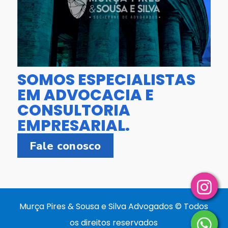
SOMOS ESPECIALISTAS
EM ADVOCACIA E
CONSULTORIA
EMPRESARIAL.
Fale conosco
Murça Pires & Sousa e Silva Advogados © Todos
os direitos reservados