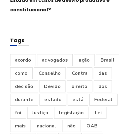
Estado em casos de desvio produtivo é
constitucional?
Tags
acordo
advogados
ação
Brasil
como
Conselho
Contra
das
decisão
Devido
direito
dos
durante
estado
está
Federal
foi
Justiça
legislação
Lei
mais
nacional
não
OAB